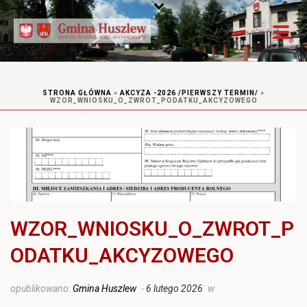
STRONA GŁÓWNA
»
AKCYZA -2026 /PIERWSZY TERMIN/
»
WZOR_WNIOSKU_O_ZWROT_PODATKU_AKCYZOWEGO
WZOR_WNIOSKU_O_ZWROT_P
ODATKU_AKCYZOWEGO
opublikowano:
Gmina Huszlew
-
6 lutego 2026
w