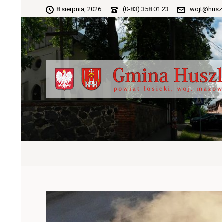
8 sierpnia, 2026
(0-83) 358 01 23
wojt@husz