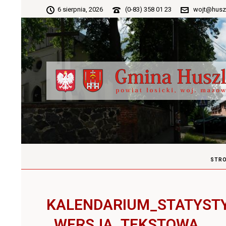
6 sierpnia, 2026
(0-83) 358 01 23
wojt@husz
STR
KALENDARIUM_STATYST
_WERSJA_TEKSTOWA