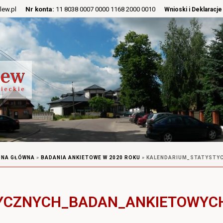
lew.pl
Nr konta:
11 8038 0007 0000 1168 2000 0010
Wnioski i Deklaracje
ONA GŁÓWNA
»
BADANIA ANKIETOWE W 2020 ROKU
»
KALENDARIUM_STATYSTY
YCZNYCH_BADAN_ANKIETOWYCH