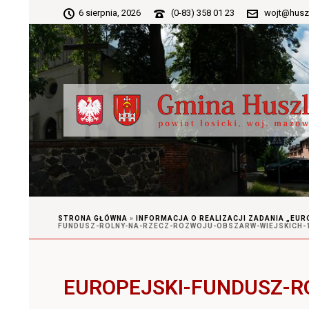
6 sierpnia, 2026
(0-83) 358 01 23
wojt@husz
STRONA GŁÓWNA
»
INFORMACJA O REALIZACJI ZADANIA „EUR
FUNDUSZ-ROLNY-NA-RZECZ-ROZWOJU-OBSZARW-WIEJSKICH-
EUROPEJSKI-FUNDUSZ-R