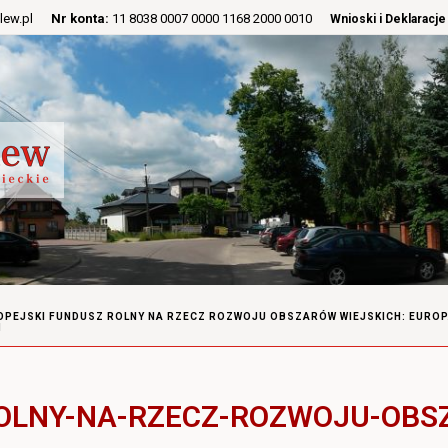
lew.pl
Nr konta:
11 8038 0007 0000 1168 2000 0010
Wnioski i Deklaracje
OPEJSKI FUNDUSZ ROLNY NA RZECZ ROZWOJU OBSZARÓW WIEJSKICH: EUROP
1
OLNY-NA-RZECZ-ROZWOJU-OBS