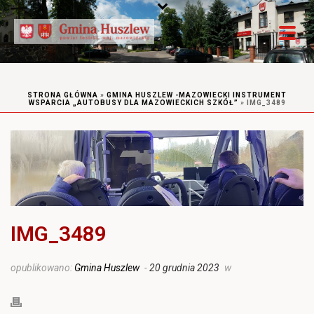
STRONA GŁÓWNA
»
GMINA HUSZLEW -MAZOWIECKI INSTRUMENT
WSPARCIA „AUTOBUSY DLA MAZOWIECKICH SZKÓŁ”
»
IMG_3489
IMG_3489
opublikowano:
Gmina Huszlew
-
20 grudnia 2023
w