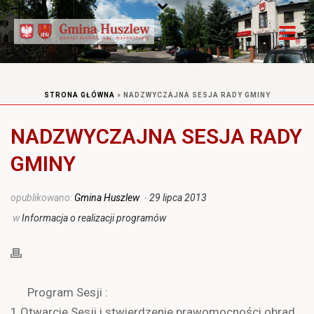
STRONA GŁÓWNA
»
NADZWYCZAJNA SESJA RADY GMINY
NADZWYCZAJNA SESJA RADY
GMINY
opublikowano:
Gmina Huszlew
-
29 lipca 2013
w
Informacja o realizacji programów
Program Sesji :
1.Otwarcie Sesji i stwierdzenie prawomocności obrad