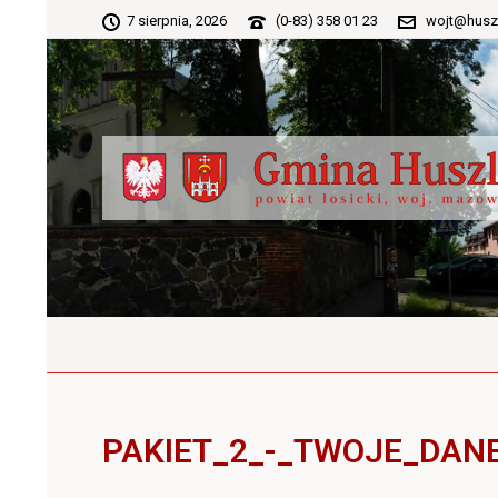
7 sierpnia, 2026
(0-83) 358 01 23
wojt@husz
PAKIET_2_-_TWOJE_DAN