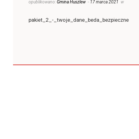
opublikowano:
Gmina Huszlew
-
17 marca 2021
w
pakiet_2_-_twoje_dane_beda_bezpieczne