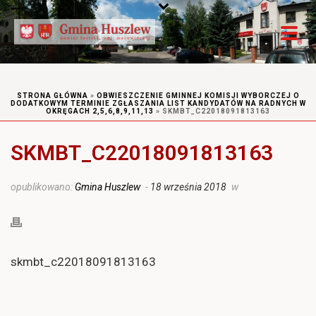
STRONA GŁÓWNA
»
OBWIESZCZENIE GMINNEJ KOMISJI WYBORCZEJ O
DODATKOWYM TERMINIE ZGŁASZANIA LIST KANDYDATÓW NA RADNYCH W
OKRĘGACH 2,5,6,8,9,11,13
»
SKMBT_C22018091813163
SKMBT_C22018091813163
opublikowano:
Gmina Huszlew
-
18 września 2018
w
skmbt_c22018091813163