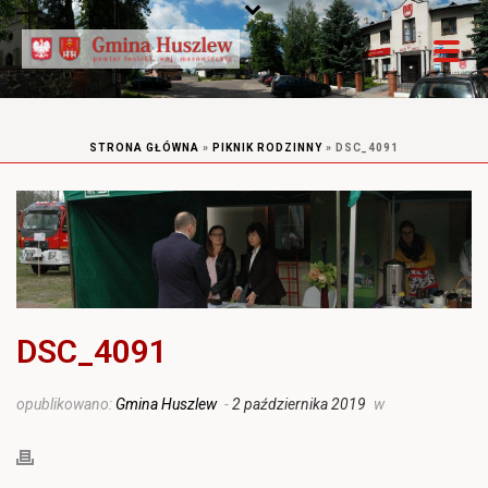
STRONA GŁÓWNA
»
PIKNIK RODZINNY
»
DSC_4091
DSC_4091
opublikowano:
Gmina Huszlew
-
2 października 2019
w