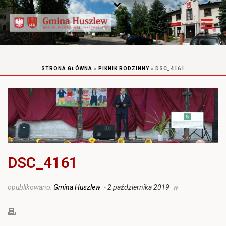
STRONA GŁÓWNA
»
PIKNIK RODZINNY
»
DSC_4161
DSC_4161
opublikowano:
Gmina Huszlew
-
2 października 2019
w