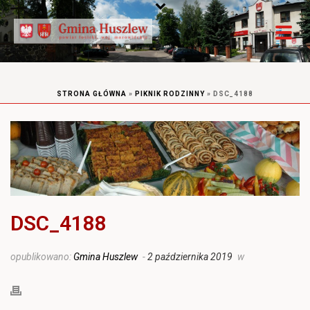
STRONA GŁÓWNA
»
PIKNIK RODZINNY
»
DSC_4188
DSC_4188
opublikowano:
Gmina Huszlew
-
2 października 2019
w