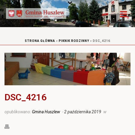
STRONA GŁÓWNA
»
PIKNIK RODZINNY
»
DSC_4216
DSC_4216
opublikowano:
Gmina Huszlew
-
2 października 2019
w