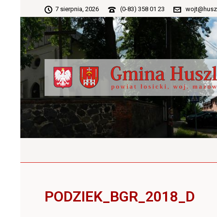
7 sierpnia, 2026
(0-83) 358 01 23
wojt@husz
PODZIEK_BGR_2018_D