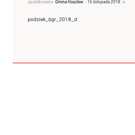
opublikowano:
Gmina Huszlew
-
16 listopada 2018
w
podziek_bgr_2018_d