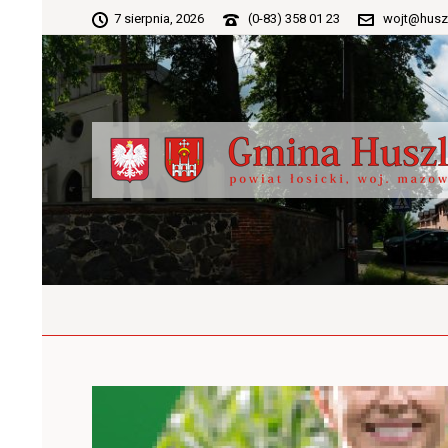
7 sierpnia, 2026
(0-83) 358 01 23
wojt@husz