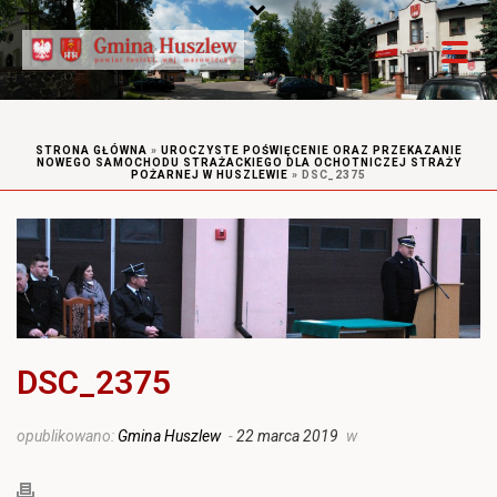
STRONA GŁÓWNA
»
UROCZYSTE POŚWIĘCENIE ORAZ PRZEKAZANIE
NOWEGO SAMOCHODU STRAŻACKIEGO DLA OCHOTNICZEJ STRAŻY
POŻARNEJ W HUSZLEWIE
»
DSC_2375
DSC_2375
opublikowano:
Gmina Huszlew
-
22 marca 2019
w