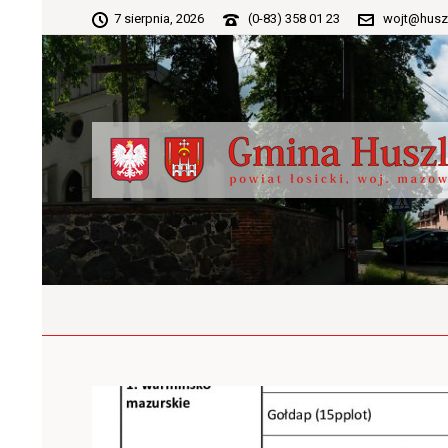
7 sierpnia, 2026
(0-83) 358 01 23
wojt@husz