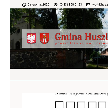
6 sierpnia, 2026
(0-83) 358 01 23
wojt@husz