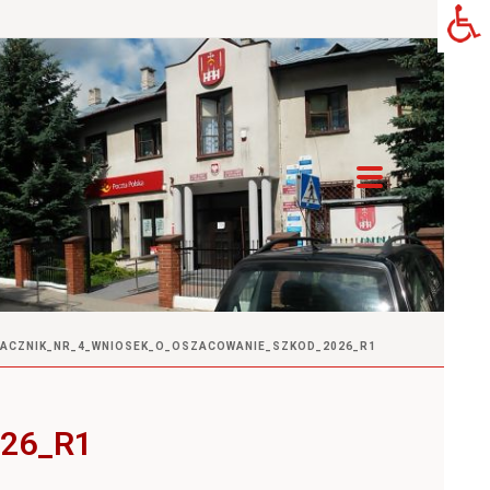
ACZNIK_NR_4_WNIOSEK_O_OSZACOWANIE_SZKOD_2026_R1
26_R1