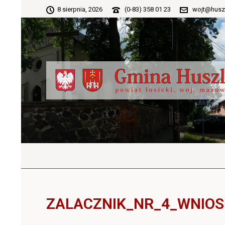
8 sierpnia, 2026
(0-83) 358 01 23
wojt@husz
ZALACZNIK_NR_4_WNIOS