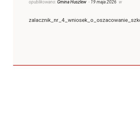
opublikowano:
Gmina Huszlew
-
19 maja 2026
w
zalacznik_nr_4_wniosek_o_oszacowanie_sz