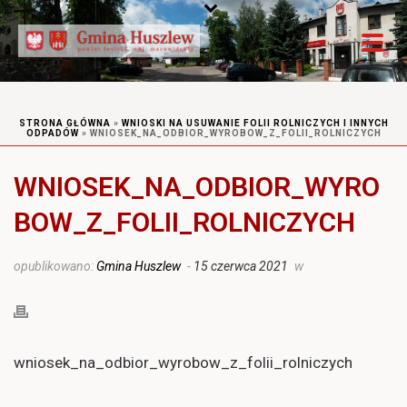
STRONA GŁÓWNA
»
WNIOSKI NA USUWANIE FOLII ROLNICZYCH I INNYCH
ODPADÓW
»
WNIOSEK_NA_ODBIOR_WYROBOW_Z_FOLII_ROLNICZYCH
WNIOSEK_NA_ODBIOR_WYRO
BOW_Z_FOLII_ROLNICZYCH
opublikowano:
Gmina Huszlew
-
15 czerwca 2021
w
wniosek_na_odbior_wyrobow_z_folii_rolniczych