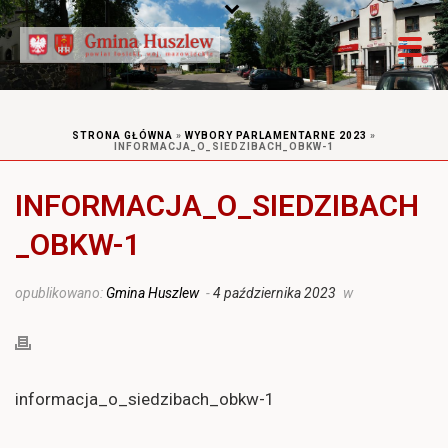
STRONA GŁÓWNA
»
WYBORY PARLAMENTARNE 2023
»
INFORMACJA_O_SIEDZIBACH_OBKW-1
INFORMACJA_O_SIEDZIBACH
_OBKW-1
opublikowano:
Gmina Huszlew
-
4 października 2023
w
informacja_o_siedzibach_obkw-1