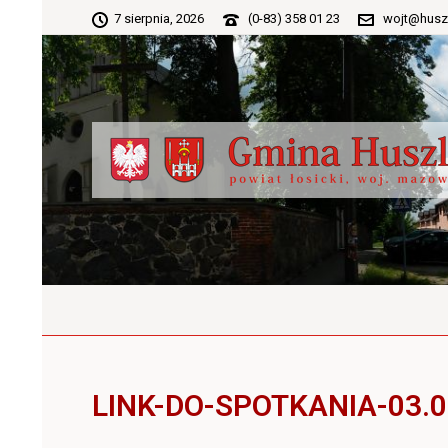
7 sierpnia, 2026
(0-83) 358 01 23
wojt@husz
LINK-DO-SPOTKANIA-03.0