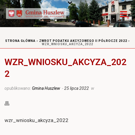
STRONA GŁÓWNA
»
ZWROT PODATKU AKCYZOWEGO II PÓŁROCZE 2022
»
WZR_WNIOSKU_AKCYZA_2022
WZR_WNIOSKU_AKCYZA_202
2
opublikowano:
Gmina Huszlew
-
25 lipca 2022
w
wzr_wniosku_akcyza_2022