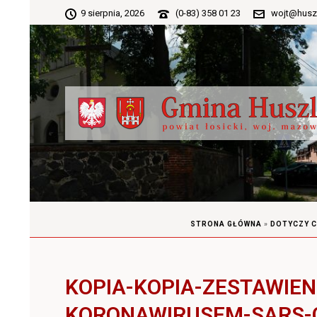
9 sierpnia, 2026
(0-83) 358 01 23
wojt@husz
STRONA GŁÓWNA
»
DOTYCZY 
KOPIA-KOPIA-ZESTAWIEN
KORONAWIRUSEM-SARS-CO