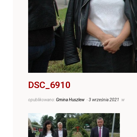
DSC_6910
opublikowano:
Gmina Huszlew
-
3 września 2021
w