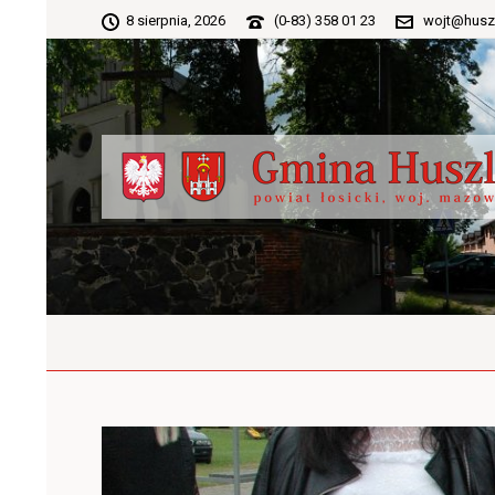
8 sierpnia, 2026
(0-83) 358 01 23
wojt@husz