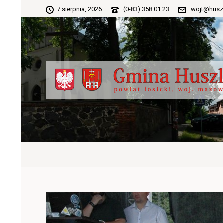
7 sierpnia, 2026
(0-83) 358 01 23
wojt@husz