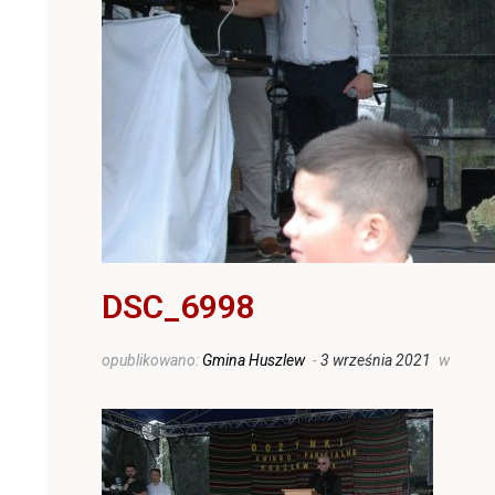
DSC_6998
opublikowano:
Gmina Huszlew
-
3 września 2021
w