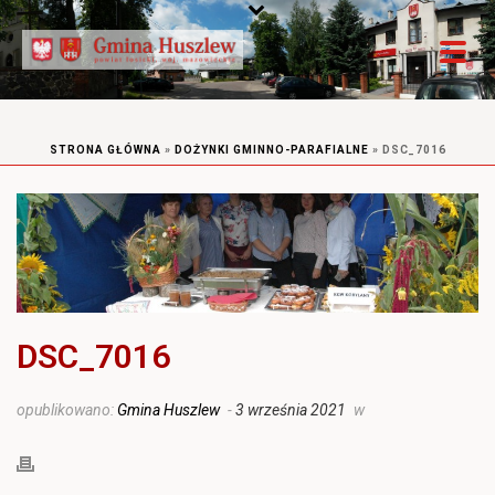
STRONA GŁÓWNA
»
DOŻYNKI GMINNO-PARAFIALNE
»
DSC_7016
DSC_7016
opublikowano:
Gmina Huszlew
-
3 września 2021
w