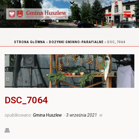
STRONA GŁÓWNA
»
DOŻYNKI GMINNO-PARAFIALNE
»
DSC_7064
DSC_7064
opublikowano:
Gmina Huszlew
-
3 września 2021
w