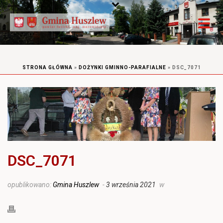
STRONA GŁÓWNA
»
DOŻYNKI GMINNO-PARAFIALNE
»
DSC_7071
DSC_7071
opublikowano:
Gmina Huszlew
-
3 września 2021
w