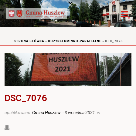
STRONA GŁÓWNA
»
DOŻYNKI GMINNO-PARAFIALNE
»
DSC_7076
DSC_7076
opublikowano:
Gmina Huszlew
-
3 września 2021
w