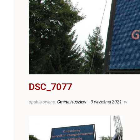
DSC_7077
opublikowano:
Gmina Huszlew
-
3 września 2021
w