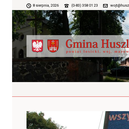
8 sierpnia, 2026
(0-83) 358 01 23
wojt@husz