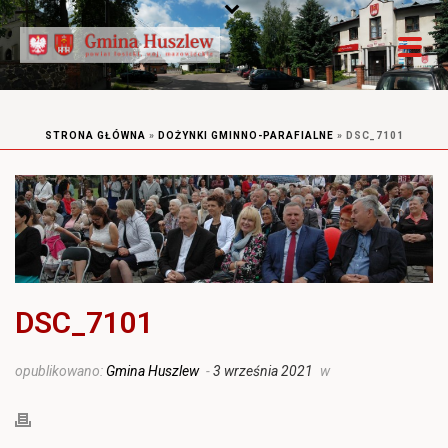
STRONA GŁÓWNA
»
DOŻYNKI GMINNO-PARAFIALNE
»
DSC_7101
DSC_7101
opublikowano:
Gmina Huszlew
-
3 września 2021
w