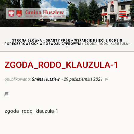
STRONA GŁÓWNA
»
GRANTY PPGR – WSPARCIE DZIECI Z RODZIN
POPEGEEROWSKICH W ROZWOJU CYFROWYM
»
ZGODA_RODO_KLAUZULA-
1
ZGODA_RODO_KLAUZULA-1
opublikowano:
Gmina Huszlew
-
29 października 2021
w
zgoda_rodo_klauzula-1