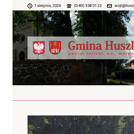
7 sierpnia, 2026
(0-83) 358 01 23
wojt@husz