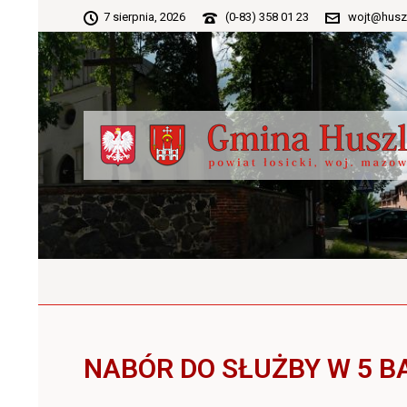
7 sierpnia, 2026
(0-83) 358 01 23
wojt@husz
NABÓR DO SŁUŻBY W 5 B