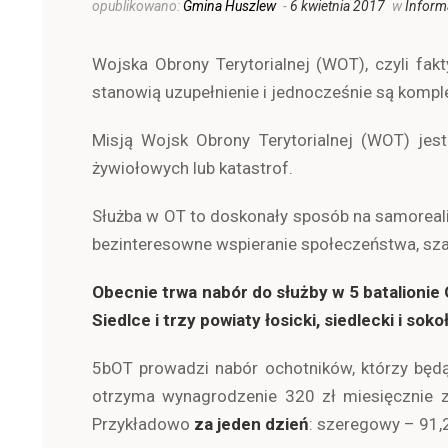
opublikowano:
Gmina Huszlew
-
6 kwietnia 2017
w
Inform
Wojska Obrony Terytorialnej (WOT), czyli fakt
stanowią uzupełnienie i jednocześnie są kompl
Misją Wojsk Obrony Terytorialnej (WOT) jest
żywiołowych lub katastrof.
Służba w OT to doskonały sposób na samorealiz
bezinteresowne wspieranie społeczeństwa, sza
Obecnie trwa nabór do służby w 5 batalionie
Siedlce i trzy powiaty łosicki, siedlecki i s
5bOT prowadzi nabór ochotników, którzy będ
otrzyma wynagrodzenie 320 zł miesięcznie z
Przykładowo
za jeden dzień
: szeregowy – 91,2