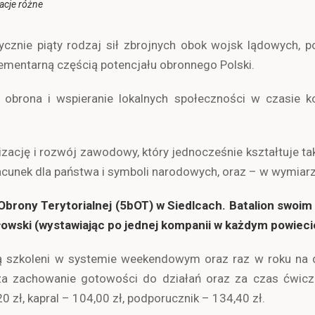
acje różne
ycznie piąty rodzaj sił zbrojnych obok wojsk lądowych, p
ementarną częścią potencjału obronnego Polski.
 obrona i wspieranie lokalnych społeczności w czasie ko
ację i rozwój zawodowy, który jednocześnie kształtuje tak 
cunek dla państwa i symboli narodowych, oraz – w wymiarze
 Obrony Terytorialnej (5bOT) w Siedlcach. Batalion swo
okołowski (wystawiając po jednej kompanii w każdym powieci
ą szkoleni w systemie weekendowym oraz raz w roku na
a zachowanie gotowości do działań oraz za czas ćwiczeń
0 zł, kapral – 104,00 zł, podporucznik – 134,40 zł.