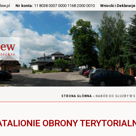
lew.pl
Nr konta:
11 8038 0007 0000 1168 2000 0010
Wnioski i Deklaracje
STRONA GŁÓWNA
»
NABÓR DO SŁUŻBY W 5
ATALIONIE OBRONY TERYTORIALN