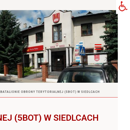
 BATALIONIE OBRONY TERYTORIALNEJ (5BOT) W SIEDLCACH
EJ (5BOT) W SIEDLCACH