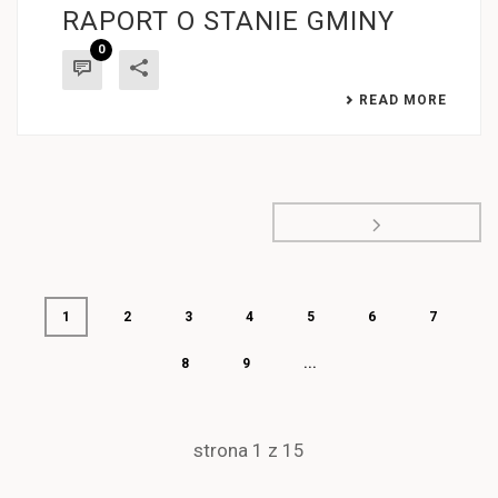
RAPORT O STANIE GMINY
0
READ MORE
1
2
3
4
5
6
7
8
9
...
strona
1
z
15