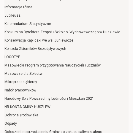
Informacje różne
Jubileusz
Kalemndarium Statystyczne
Konkurs na Dyrektora Zespołu Szkolno- Wychowawczego w Huszlewie
Konserwacja Kapliczki we wsi Juniewicze
Kontrola Zbiorników Bezodpływowych
LOGOTYP
Mazowiecki Program przygotowania Nauczycieli i uczniów
Mazowsze dla Sołectw
Mikroprzedsiębiorcy
Nabór pracowników
Narodowy Spis Powszechny Ludności i Mieszkań 2021
NR KONTA GMINY HUSZLEW
Ochrona środowiska
Odpady
Ogłoszenie o przystapeniu Gminy do zakupu paliwa stałego.