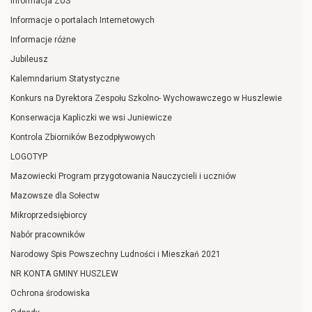
Informacja ZUS
Informacje o portalach Internetowych
Informacje różne
Jubileusz
Kalemndarium Statystyczne
Konkurs na Dyrektora Zespołu Szkolno- Wychowawczego w Huszlewie
Konserwacja Kapliczki we wsi Juniewicze
Kontrola Zbiorników Bezodpływowych
LOGOTYP
Mazowiecki Program przygotowania Nauczycieli i uczniów
Mazowsze dla Sołectw
Mikroprzedsiębiorcy
Nabór pracowników
Narodowy Spis Powszechny Ludności i Mieszkań 2021
NR KONTA GMINY HUSZLEW
Ochrona środowiska