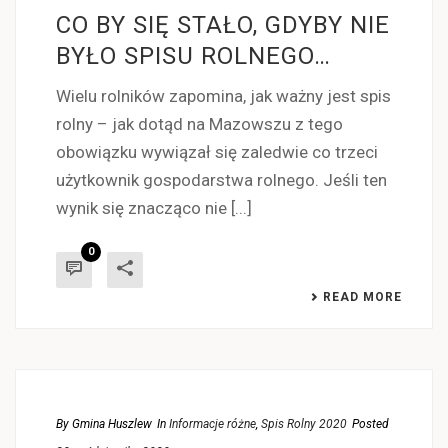
CO BY SIĘ STAŁO, GDYBY NIE
BYŁO SPISU ROLNEGO…
Wielu rolników zapomina, jak ważny jest spis
rolny – jak dotąd na Mazowszu z tego
obowiązku wywiązał się zaledwie co trzeci
użytkownik gospodarstwa rolnego. Jeśli ten
wynik się znacząco nie [...]
0
READ MORE
By
Gmina Huszlew
In
Informacje różne
,
Spis Rolny 2020
Posted