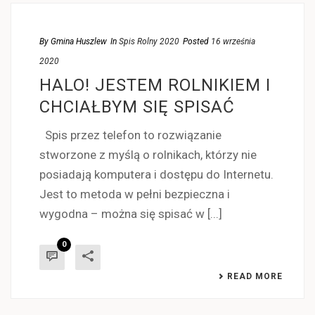
By
Gmina Huszlew
In
Spis Rolny 2020
Posted
16 września
2020
HALO! JESTEM ROLNIKIEM I
CHCIAŁBYM SIĘ SPISAĆ
Spis przez telefon to rozwiązanie
stworzone z myślą o rolnikach, którzy nie
posiadają komputera i dostępu do Internetu.
Jest to metoda w pełni bezpieczna i
wygodna – można się spisać w [...]
0
READ MORE