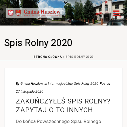
Spis Rolny 2020
STRONA GŁÓWNA
»
SPIS ROLNY 2020
By
Gmina Huszlew
In
Informacje różne
,
Spis Rolny 2020
Posted
27 listopada 2020
ZAKOŃCZYŁEŚ SPIS ROLNY?
ZAPYTAJ O TO INNYCH
Do końca Powszechnego Spisu Rolnego