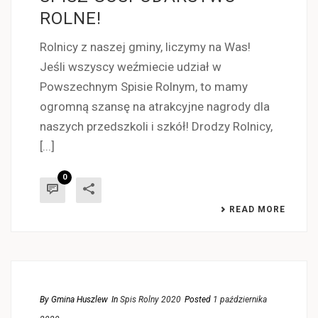
ROLNE!
Rolnicy z naszej gminy, liczymy na Was!
Jeśli wszyscy weźmiecie udział w
Powszechnym Spisie Rolnym, to mamy
ogromną szansę na atrakcyjne nagrody dla
naszych przedszkoli i szkół! Drodzy Rolnicy,
[...]
0
READ MORE
By
Gmina Huszlew
In
Spis Rolny 2020
Posted
1 października