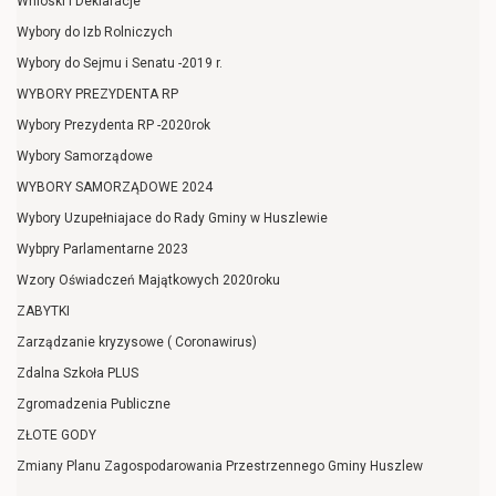
Wnioski i Deklaracje
Wybory do Izb Rolniczych
Wybory do Sejmu i Senatu -2019 r.
WYBORY PREZYDENTA RP
Wybory Prezydenta RP -2020rok
Wybory Samorządowe
WYBORY SAMORZĄDOWE 2024
Wybory Uzupełniajace do Rady Gminy w Huszlewie
Wybpry Parlamentarne 2023
Wzory Oświadczeń Majątkowych 2020roku
ZABYTKI
Zarządzanie kryzysowe ( Coronawirus)
Zdalna Szkoła PLUS
Zgromadzenia Publiczne
ZŁOTE GODY
Zmiany Planu Zagospodarowania Przestrzennego Gminy Huszlew