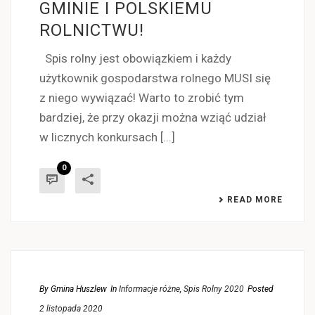
GMINIE I POLSKIEMU
ROLNICTWU!
Spis rolny jest obowiązkiem i każdy
użytkownik gospodarstwa rolnego MUSI się
z niego wywiązać! Warto to zrobić tym
bardziej, że przy okazji można wziąć udział
w licznych konkursach [...]
0
READ MORE
By
Gmina Huszlew
In
Informacje różne
,
Spis Rolny 2020
Posted
2 listopada 2020