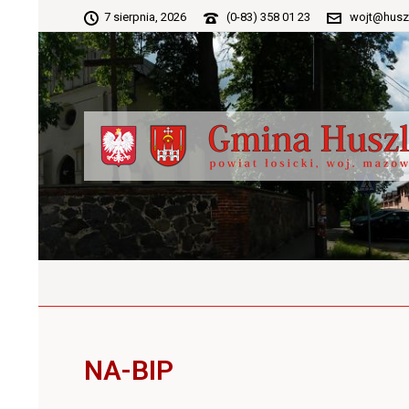
7 sierpnia, 2026
(0-83) 358 01 23
wojt@husz
NA-BIP