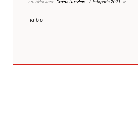
opublikowano:
Gmina Huszlew
-
3 listopada 2021
w
na-bip