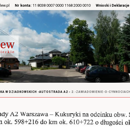
lew.pl
Nr konta:
11 8038 0007 0000 1168 2000 0010
Wnioski i Deklaracje
SKA W DZIADKOWSKICH -AUTOSTRADA A2
»
2.-ZAWIADOMIENIE-O-CYNNOCIA