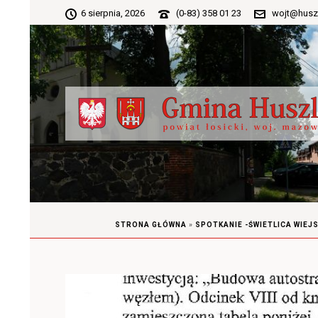
6 sierpnia, 2026
(0-83) 358 01 23
wojt@husz
STRONA GŁÓWNA
»
SPOTKANIE -ŚWIETLICA WIEJ