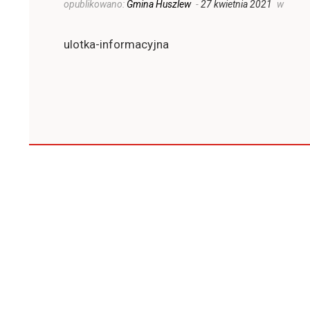
opublikowano:
Gmina Huszlew
-
27 kwietnia 2021
w
ulotka-informacyjna