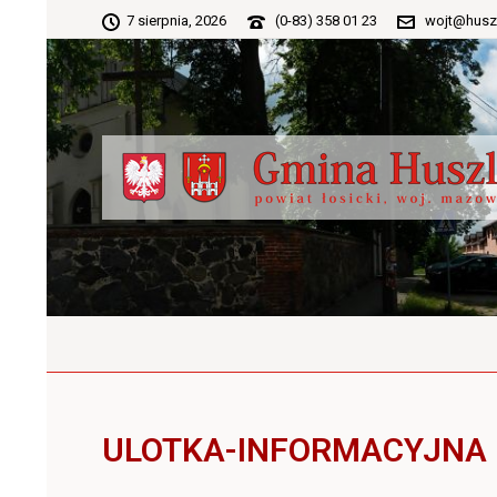
7 sierpnia, 2026
(0-83) 358 01 23
wojt@husz
ULOTKA-INFORMACYJNA