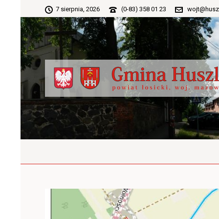
7 sierpnia, 2026
(0-83) 358 01 23
wojt@husz