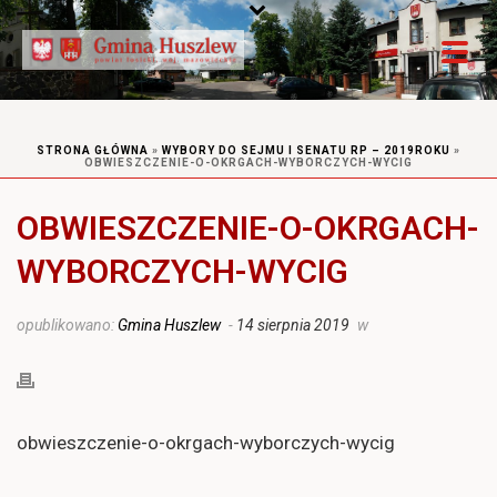
STRONA GŁÓWNA
»
WYBORY DO SEJMU I SENATU RP – 2019ROKU
»
OBWIESZCZENIE-O-OKRGACH-WYBORCZYCH-WYCIG
OBWIESZCZENIE-O-OKRGACH-
WYBORCZYCH-WYCIG
opublikowano:
Gmina Huszlew
-
14 sierpnia 2019
w
obwieszczenie-o-okrgach-wyborczych-wycig