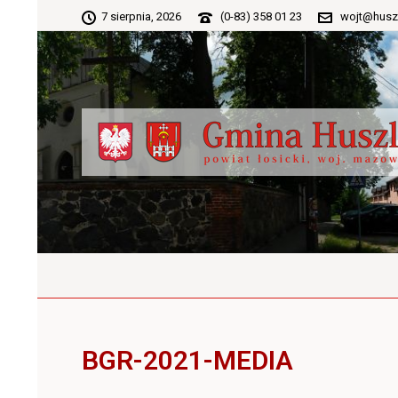
7 sierpnia, 2026
(0-83) 358 01 23
wojt@husz
BGR-2021-MEDIA