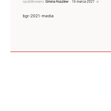
opublikowano:
Gmina Huszlew
-
16 marca 2021
w
bgr-2021-media