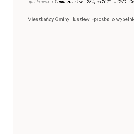
opublikowano:
Gmina Huszlew
-
28 lipca 2021
w
CWD - Ce
Mieszkańcy Gminy Huszlew -prośba o wypełnie