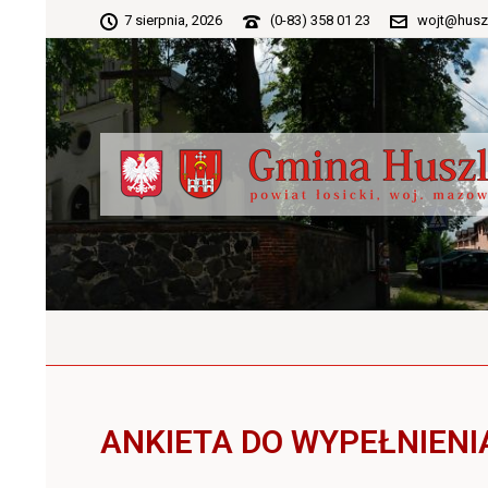
7 sierpnia, 2026
(0-83) 358 01 23
wojt@husz
ANKIETA DO WYPEŁNIENI