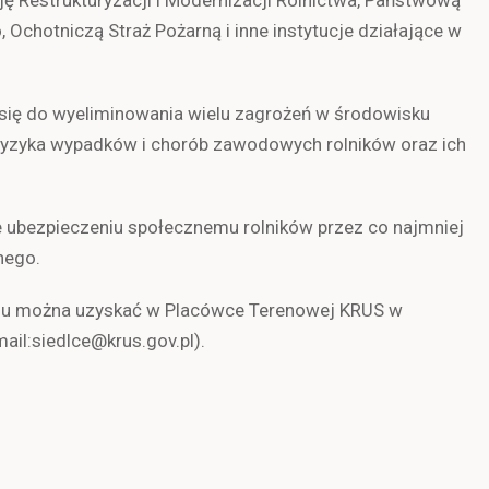
ę Restrukturyzacji i Modernizacji Rolnictwa, Państwową
 Ochotniczą Straż Pożarną i inne instytucje działające w
 się do wyeliminowania wielu zagrożeń w środowisku
 ryzyka wypadków i chorób zawodowych rolników oraz ich
e ubezpieczeniu społecznemu rolników przez co najmniej
nego.
rsu można uzyskać w Placówce Terenowej KRUS w
mail:siedlce@krus.gov.pl).