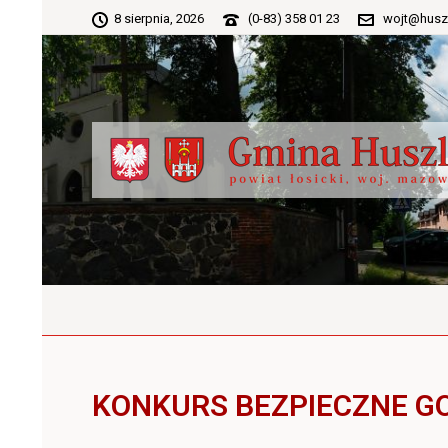
8 sierpnia, 2026
(0-83) 358 01 23
wojt@husz
KONKURS BEZPIECZNE 