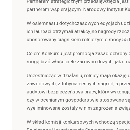
Partnerem strategicznym przedsięwzięcia je
partnerem wspierającym Narodowy Instytut Ku
W osiemnastu dotychczasowych edycjach udzia
ich laureaci otrzymali atrakcyjne nagrody rze
uhonorowany ciągnikiem rolniczym o mocy 55
Celem Konkursu jest promocja zasad ochrony z
mogą brać właściciele zarówno dużych, jak i ma
Uczestnicząc w działaniu, rolnicy mają okazję
zawodowych, zdobycia cennych nagród, a prz
audytowi bezpieczeństwa pracy, który wykonuj
czy w ocenianym gospodarstwie stosowane są w
wyeliminowane zostały w nim zagrożenia zwi
W skład komisji konkursowych wchodzą specjali