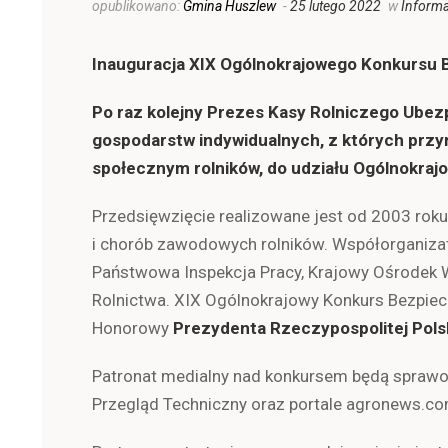
opublikowano:
Gmina Huszlew
-
25 lutego 2022
w
Informa
Inauguracja XIX Ogólnokrajowego Konkursu
Po raz kolejny Prezes Kasy Rolniczego Ubez
gospodarstw indywidualnych, z których przyn
społecznym rolników, do udziału Ogólnokra
Przedsięwzięcie realizowane jest od 2003 rok
i chorób zawodowych rolników. Współorganizat
Państwowa Inspekcja Pracy, Krajowy Ośrodek Ws
Rolnictwa. XIX Ogólnokrajowy Konkurs Bezpie
Honorowy
Prezydenta Rzeczypospolitej Pols
Patronat medialny nad konkursem będą sprawowal
Przegląd Techniczny oraz portale agronews.com.