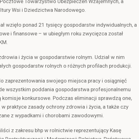
st Pocztowe Towarzystwo Ubezpieczeń Wzajemnych, a
ltury Wsi i Dziedzictwa Narodowego.
ł wzięło ponad 21 tysięcy gospodarstw indywidualnych, a
czowe i finansowe – w ubiegłym roku zwycięzca został
 KM.
drowia i życia w gospodarstwie rolnym. Udział w nim
łych gospodarstw rolnych o różnych profilach produkcji.
 do zaprezentowania swojego miejsca pracy i osiągnięć
ede wszystkim poddania gospodarstwa profesjonalnemu
ą komisje konkursowe. Podczas eliminacji sprawdzą one,
 praktyce zasady ochrony zdrowia i życia, a także czy
ązane z wypadkami i chorobami zawodowymi.
ści z zakresu bhp w rolnictwie reprezentujący Kasę