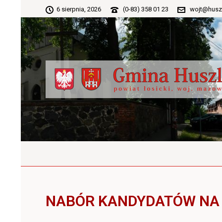
6 sierpnia, 2026
(0-83) 358 01 23
wojt@husz
NABÓR KANDYDATÓW NA