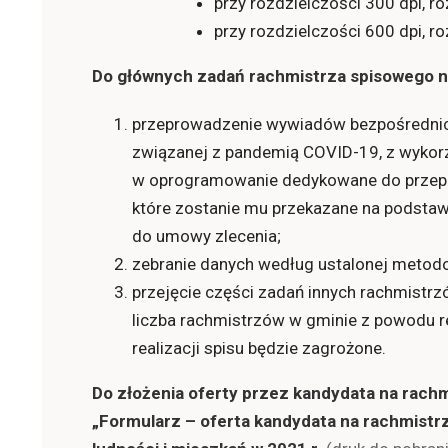
przy rozdzielczości 300 dpi, r
przy rozdzielczości 600 dpi, r
Do głównych zadań rachmistrza spisowego n
przeprowadzenie wywiadów bezpośrednich l
związanej z pandemią COVID-19, z wyko
w oprogramowanie dedykowane do przepro
które zostanie mu przekazane na podstaw
do umowy zlecenia;
zebranie danych według ustalonej metodol
przejęcie części zadań innych rachmistrz
liczba rachmistrzów w gminie z powodu re
realizacji spisu będzie zagrożone.
Do złożenia oferty przez kandydata na rach
„Formularz – oferta kandydata na rachmist