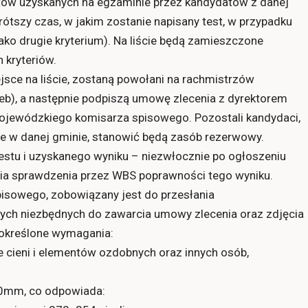
tów uzyskanych na egzaminie przez kandydatów z danej
rótszy czas, w jakim zostanie napisany test, w przypadku
ako drugie kryterium). Na liście będą zamieszczone
 kryteriów.
jsce na liście, zostaną powołani na rachmistrzów
eb), a następnie podpiszą umowę zlecenia z dyrektorem
ojewódzkiego komisarza spisowego. Pozostali kandydaci,
ie w danej gminie, stanowić będą zasób rezerwowy.
stu i uzyskanego wyniku – niezwłocznie po ogłoszeniu
a sprawdzenia przez WBS poprawności tego wyniku.
pisowego, zobowiązany jest do przesłania
nych niezbędnych do zawarcia umowy zlecenia oraz zdjęcia
ć określone wymagania:
ne cieni i elementów ozdobnych oraz innych osób,
30mm, co odpowiada: