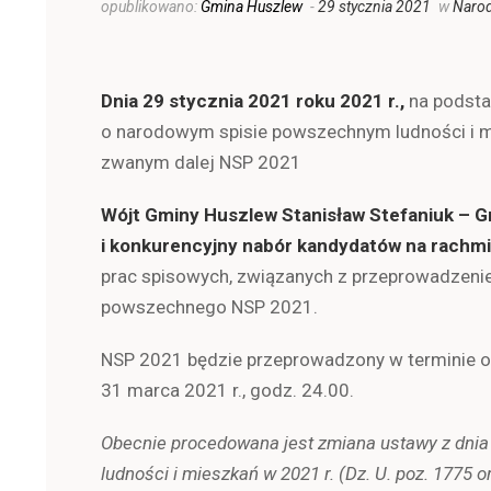
opublikowano:
Gmina Huszlew
-
29 stycznia 2021
w
Narod
Dnia 29 stycznia 2021 roku 2021 r.,
na podstaw
o narodowym spisie powszechnym ludności i mie
zwanym dalej NSP 2021
Wójt Gminy Huszlew Stanisław Stefaniuk – 
i konkurencyjny nabór kandydatów na rachm
prac spisowych, związanych z przeprowadzeniem
powszechnego NSP 2021.
NSP 2021 będzie przeprowadzony w terminie od
31 marca 2021 r., godz. 24.00.
Obecnie procedowana jest zmiana ustawy z dnia
ludności i mieszkań w 2021 r. (Dz. U. poz. 1775 o