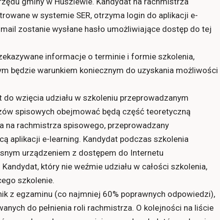
rzędu gminy w Huszlewie. Kandydat na rachmistrza
rowane w systemie SER, otrzyma login do aplikacji e-
-mail zostanie wysłane hasło umożliwiające dostęp do tej
zekazywane informacje o terminie i formie szkolenia,
ym będzie warunkiem koniecznym do uzyskania możliwości
t do wzięcia udziału w szkoleniu przeprowadzanym
trzów spisowych obejmować będą część teoretyczną
ta na rachmistrza spisowego, przeprowadzany
ą aplikacji e-learning. Kandydat podczas szkolenia
łasnym urządzeniem z dostępem do Internetu
 Kandydat, który nie weźmie udziału w całości szkolenia,
ego szkolenie.
nik z egzaminu (co najmniej 60% poprawnych odpowiedzi),
anych do pełnienia roli rachmistrza. O kolejności na liście