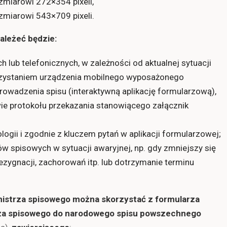
ozmiarowi 272×354 pixeli,
ozmiarowi 543×709 pixeli.
ależeć będzie:
ub telefonicznych, w zależności od aktualnej sytuacji
rzystaniem urządzenia mobilnego wyposażonego
wadzenia spisu (interaktywną aplikację formularzową),
ie protokołu przekazania stanowiącego załącznik
ogii i zgodnie z kluczem pytań w aplikacji formularzowej;
ów spisowych w sytuacji awaryjnej, np. gdy zmniejszy się
zygnacji, zachorowań itp. lub dotrzymanie terminu
mistrza spisowego można skorzystać z formularza
rza spisowego do narodowego spisu powszechnego