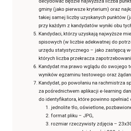
decydować będzie najwyższa liczba punk
gminy (jako pierwsze kryterium) oraz najk
takiej samej liczby uzyskanych punktów (j
przy każdym z kandydatów wyniki obu tych
Kandydaci, którzy uzyskają najwyższe mie
spisowych (w liczbie adekwatnej do potrz
urzędu statystycznego – jako zastępcą w
których liczba przekracza zapotrzebowan
Kandydat ma prawo wglądu do swojego te
wyników egzaminu testowego oraz żądani
Kandydat, po powołaniu na rachmistrza s
za pośrednictwem aplikacji e-learning da
do identyfikatora, które powinno spełnia
jednolite tło, oświetlone, pozbawio
format pliku – JPG,
rozmiar rzeczywisty zdjęcia – 23x