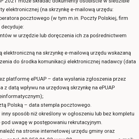
P 2021 może składać dokumenty osobiście w siedzibie
y elektronicznej (na skrzynkę e-mailową urzędu:
eratora pocztowego (w tym m.in. Poczty Polskiej, firm
 decyduje:
ntów w urzędzie lub doręczenia ich za pośrednictwem
 elektroniczną na skrzynkę e-mailową urzędu wskazaną
enia do środka komunikacji elektronicznej nadawcy (data
z platformę ePUAP – data wysłania zgłoszenia przez
a z datą wpływu na urzędową skrzynkę na ePUAP
leinformatycznym);
tą Polską – data stempla pocztowego.
 inny sposób niż określony w ogłoszeniu lub bez kompletu
 pod uwagę w postępowaniu rekrutacyjnym.
naleźć na stronie internetowej urzędu gminy oraz