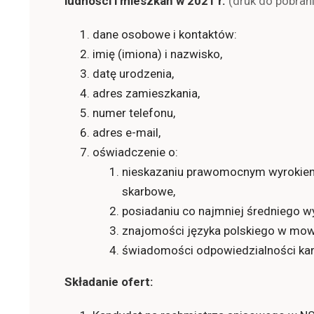
ludności i mieszkań w 2021 r.
(druk do pobran
dane osobowe i kontaktów:
imię (imiona) i nazwisko,
datę urodzenia,
adres zamieszkania,
numer telefonu,
adres e-mail,
oświadczenie o:
nieskazaniu prawomocnym wyrokiem
skarbowe,
posiadaniu co najmniej średniego w
znajomości języka polskiego w mowi
świadomości odpowiedzialności kar
Składanie ofert: