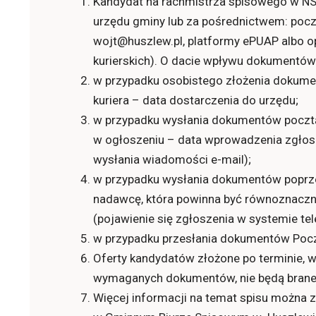
Kandydat na rachmistrza spisowego w NS
urzędu gminy lub za pośrednictwem: poczt
wojt@huszlew.pl, platformy ePUAP albo op
kurierskich). O dacie wpływu dokumentów
w przypadku osobistego złożenia dokume
kuriera – data dostarczenia do urzędu;
w przypadku wysłania dokumentów pocztą
w ogłoszeniu – data wprowadzenia zgłosz
wysłania wiadomości e-mail);
w przypadku wysłania dokumentów poprze
nadawcę, która powinna być równoznaczn
(pojawienie się zgłoszenia w systemie te
w przypadku przesłania dokumentów Pocz
Oferty kandydatów złożone po terminie, w
wymaganych dokumentów, nie będą brane
Więcej informacji na temat spisu można z