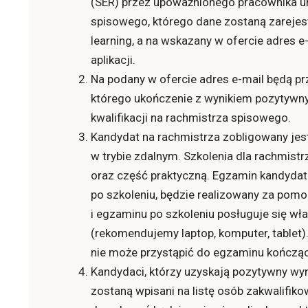
(SER) przez upoważnionego pracownika u
spisowego, którego dane zostaną zarejest
learning, a na wskazany w ofercie adres e
aplikacji.
Na podany w ofercie adres e-mail będą pr
którego ukończenie z wynikiem pozytywn
kwalifikacji na rachmistrza spisowego.
Kandydat na rachmistrza zobligowany jes
w trybie zdalnym. Szkolenia dla rachmis
oraz część praktyczną. Egzamin kandyda
po szkoleniu, będzie realizowany za pomoc
i egzaminu po szkoleniu posługuje się w
(rekomendujemy laptop, komputer, tablet).
nie może przystąpić do egzaminu kończąc
Kandydaci, którzy uzyskają pozytywny wy
zostaną wpisani na listę osób zakwalifikow