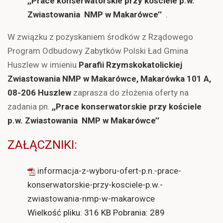
,,Prace konserwatorskie przy kościele p.w.
Zwiastowania NMP w Makarówce’’
.
W związku z pozyskaniem środków z Rządowego
Program Odbudowy Zabytków Polski Ład Gmina
Huszlew w imieniu
Parafii Rzymskokatolickiej
Zwiastowania NMP w Makarówce, Makarówka 101 A,
08-206 Huszlew
zaprasza do złożenia oferty na
zadania pn.
,,Prace konserwatorskie przy kościele
p.w. Zwiastowania NMP w Makarówce’’
ZAŁĄCZNIKI:
informacja-z-wyboru-ofert-p.n.-prace-
konserwatorskie-przy-kosciele-p.w.-
zwiastowania-nmp-w-makarowce
Wielkość pliku:
316 KB
Pobrania:
289