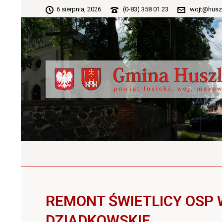
6 sierpnia, 2026
(0-83) 358 01 23
wojt@husz
REMONT ŚWIETLICY OSP
DZIADKOWSKIE