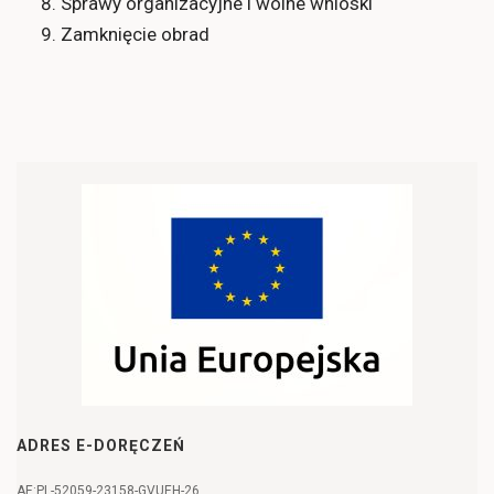
Sprawy organizacyjne i wolne wnioski
Zamknięcie obrad
ADRES E-DORĘCZEŃ
AE:PL-52059-23158-GVUEH-26