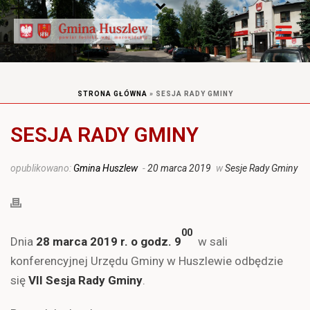
STRONA GŁÓWNA
»
SESJA RADY GMINY
SESJA RADY GMINY
opublikowano:
Gmina Huszlew
-
20 marca 2019
w
Sesje Rady Gminy
00
Dnia
28 marca 2019 r. o godz. 9
w sali
konferencyjnej Urzędu Gminy w Huszlewie odbędzie
się
VII Sesja Rady Gminy
.